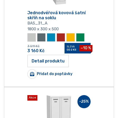
Jednodvéřová kovová šatní
skříň na soklu
BAS_31_A
1800 x 300 x 500
3 511
Kč
SLEVA
−10 %
3 160
Kč
OD 2 KS
Detail produktu
Přidat do poptávky
Akce
-25
%