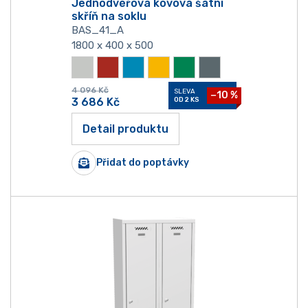
Jednodvéřová kovová šatní
skříň na soklu
BAS_41_A
1800 x 400 x 500
4 096
Kč
SLEVA
−10 %
3 686
Kč
OD 2 KS
Detail produktu
Přidat do poptávky