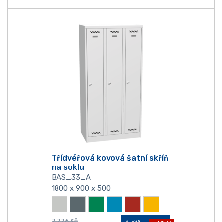
Třídvéřová kovová šatní skříň
na soklu
BAS_33_A
1800 x 900 x 500
7 776
Kč
SLEVA