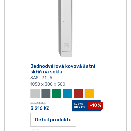
Jednodvéřová kovová šatní
skříň na soklu
SAS_31_A
1850 x 300 x 500
3 573
Kč
SLEVA
−10 %
3 216
Kč
OD 2 KS
Detail produktu