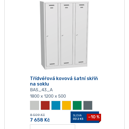
Třídvéřová kovová šatní skříň
na soklu
BAS_43_A
1800 x 1200 x 500
8 509
Kč
SLEVA
−10 %
7 658
Kč
OD 2 KS