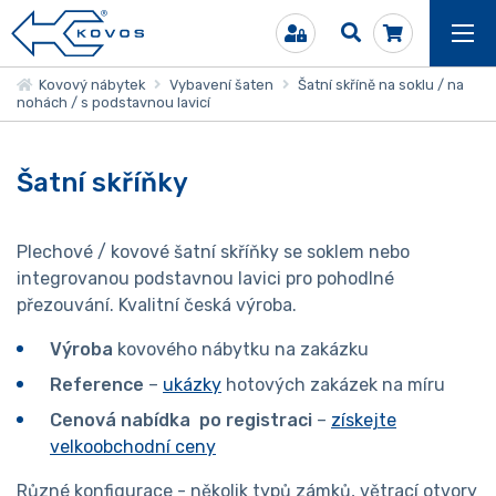
Kovový nábytek
Vybavení šaten
Šatní skříně na soklu / na
nohách / s podstavnou lavicí
Šatní skříňky
Plechové / kovové šatní skříňky se soklem nebo
integrovanou podstavnou lavici pro pohodlné
přezouvání. Kvalitní česká výroba.
Výroba
kovového nábytku na zakázku
Reference
–
ukázky
hotových zakázek na míru
Cenová nabídka po registraci
–
získejte
velkoobchodní ceny
Různé konfigurace - několik typů zámků, větrací otvory