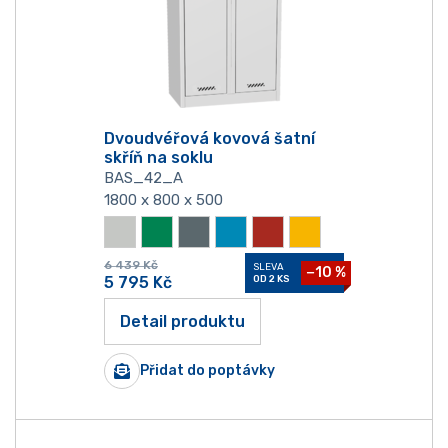
Dvoudvéřová kovová šatní
skříň na soklu
BAS_42_A
1800 x 800 x 500
6 439
Kč
SLEVA
−10 %
5 795
Kč
OD 2 KS
Detail produktu
Přidat do poptávky