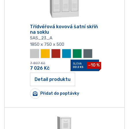
Třídvéřová kovová šatní skříň
na soklu
SAS_23_A
1850 x 750 x 500
7 807
Kč
SLEVA
−10 %
7 026
Kč
OD 2 KS
Detail produktu
Přidat do poptávky