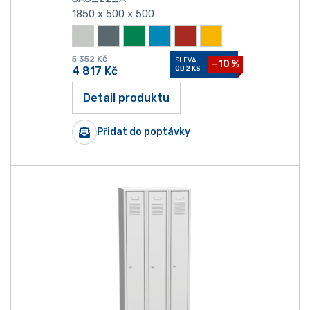
1850 x 500 x 500
5 352
Kč
SLEVA
−10 %
4 817
Kč
OD 2 KS
Detail produktu
Přidat do poptávky