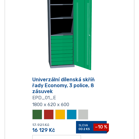
Univerzální dílenská skříň
řady Economy, 3 police, 8
zásuvek
EPD_01_E
1800 x 620 x 600
17 921
Kč
SLEVA
−10 %
16 129
Kč
OD 2 KS