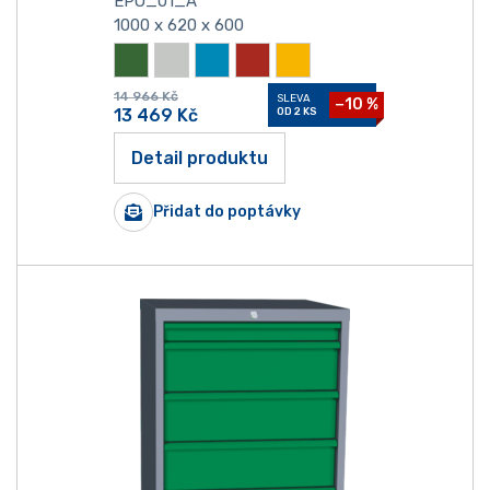
EPO_01_A
1000 x 620 x 600
14 966
Kč
SLEVA
−10 %
13 469
Kč
OD 2 KS
Detail produktu
Přidat do poptávky