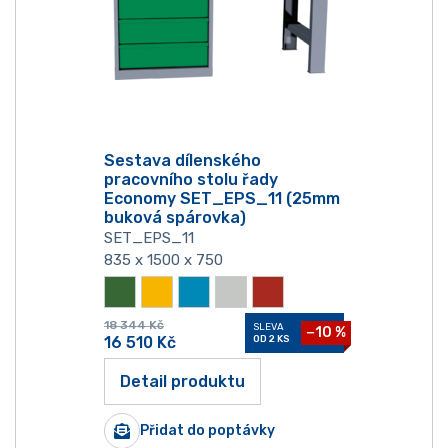
Sestava dílenského
pracovního stolu řady
Economy SET_EPS_11 (25mm
buková spárovka)
SET_EPS_11
835 x 1500 x 750
18 344
Kč
SLEVA
−10 %
16 510
Kč
OD 2 KS
Detail produktu
Přidat do poptávky