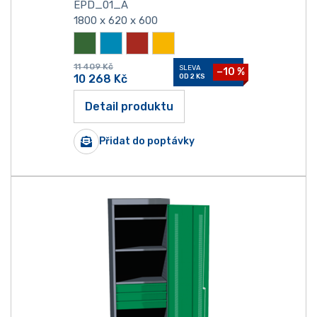
EPD_01_A
1800 x 620 x 600
11 409
Kč
SLEVA
−10 %
10 268
Kč
OD 2 KS
Detail produktu
Přidat do poptávky