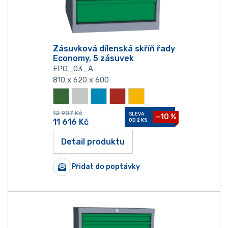
Zásuvková dílenská skříň řady
Economy, 5 zásuvek
EPO_03_A
810 x 620 x 600
12 907
Kč
SLEVA
−10 %
11 616
Kč
OD 2 KS
Detail produktu
Přidat do poptávky