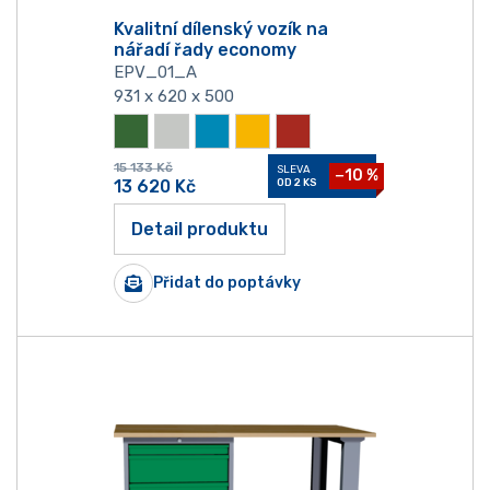
Kvalitní dílenský vozík na
nářadí řady economy
EPV_01_A
931 x 620 x 500
15 133
Kč
SLEVA
−10 %
13 620
Kč
OD 2 KS
Detail produktu
Přidat do poptávky