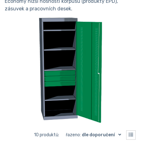
Economy nižší nosnosti korpusu (produkty EPD),
zásuvek a pracovních desek.
10 produktů:
řazeno:
dle doporučení