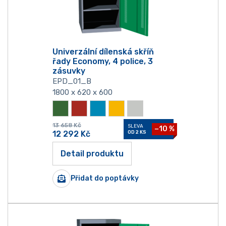
Univerzální dílenská skříň
řady Economy, 4 police, 3
zásuvky
EPD_01_B
1800 x 620 x 600
13 658
Kč
SLEVA
−10 %
12 292
Kč
OD 2 KS
Detail produktu
Přidat do poptávky