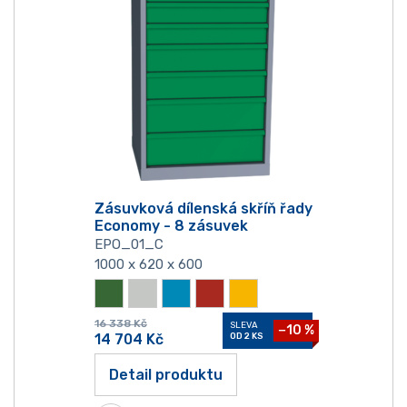
Zásuvková dílenská skříň řady
Economy - 8 zásuvek
EPO_01_C
1000 x 620 x 600
16 338
Kč
SLEVA
−10 %
14 704
Kč
OD 2 KS
Detail produktu