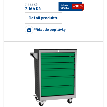
7 962
Kč
SLEVA
−10 %
7 166
Kč
OD 2 KS
Detail produktu
Přidat do poptávky