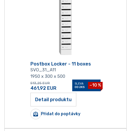
Postbox Locker - 11 boxes
SVO_31_A11
1950 x 300 x 500
513,25
EUR
SLEVA
−10 %
461,92
EUR
OD 2KS
Detail produktu
Přidat do poptávky