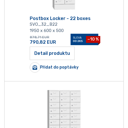
Postbox Locker - 22 boxes
SVO_32_B22
1950 x 600 x 500
878,71
EUR
SLEVA
−10 %
790,82
EUR
OD 2KS
Detail produktu
Přidat do poptávky