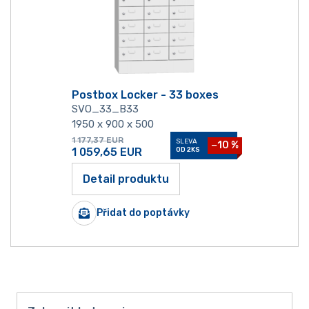
Postbox Locker - 33 boxes
SVO_33_B33
1950 x 900 x 500
1 177,37
EUR
SLEVA
−10 %
1 059,65
EUR
OD 2KS
Detail produktu
Přidat do poptávky