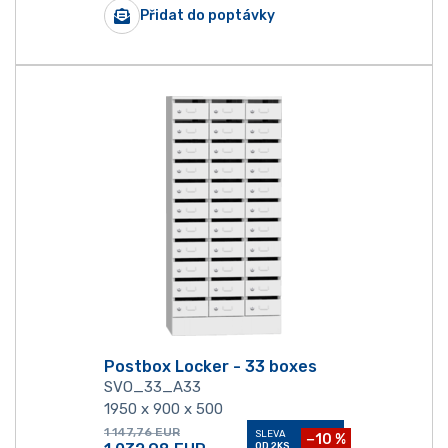
Přidat do poptávky
Postbox Locker - 33 boxes
SVO_33_A33
1950 x 900 x 500
1 147,76
EUR
SLEVA
−10 %
OD 2KS