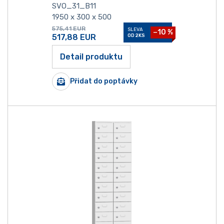
SVO_31_B11
1950 x 300 x 500
575,41
EUR
SLEVA
−10 %
517,88
EUR
OD 2KS
Detail produktu
Přidat do poptávky