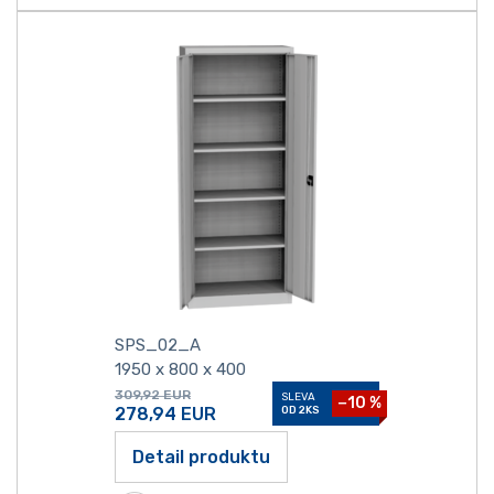
SPS_02_A
1950 x 800 x 400
309,92
EUR
SLEVA
−10 %
278,94
EUR
OD 2KS
Detail produktu