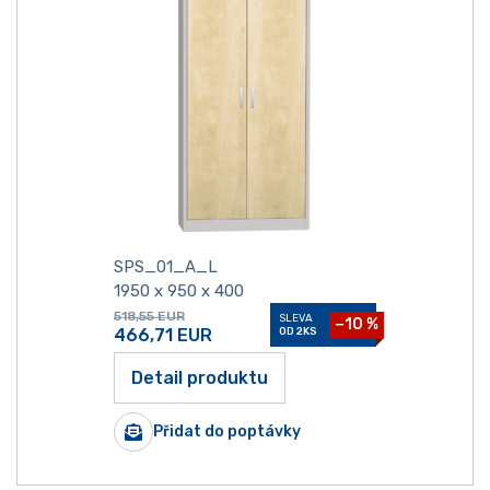
SPS_01_A_L
1950 x 950 x 400
518,55
EUR
SLEVA
−10 %
466,71
EUR
OD 2KS
Detail produktu
Přidat do poptávky