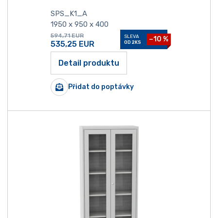
SPS_K1_A
1950 x 950 x 400
594,71
EUR
SLEVA
−10 %
535,25
EUR
OD 2KS
Detail produktu
Přidat do poptávky