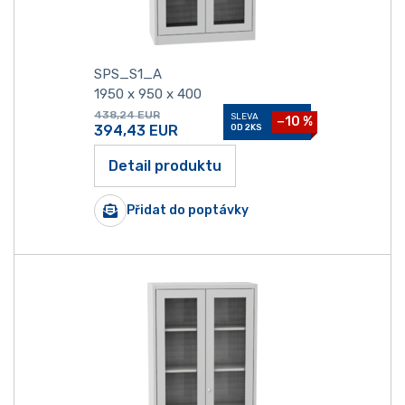
SPS_S1_A
1950 x 950 x 400
438,24
EUR
SLEVA
−10 %
394,43
EUR
OD 2KS
Detail produktu
Přidat do poptávky