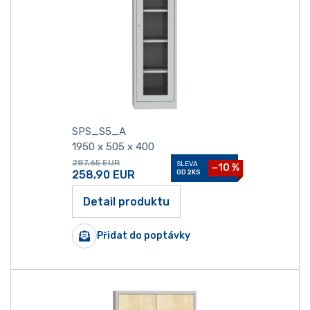
SPS_S5_A
1950 x 505 x 400
287,65
EUR
SLEVA
−10 %
258,90
EUR
OD 2KS
Detail produktu
Přidat do poptávky