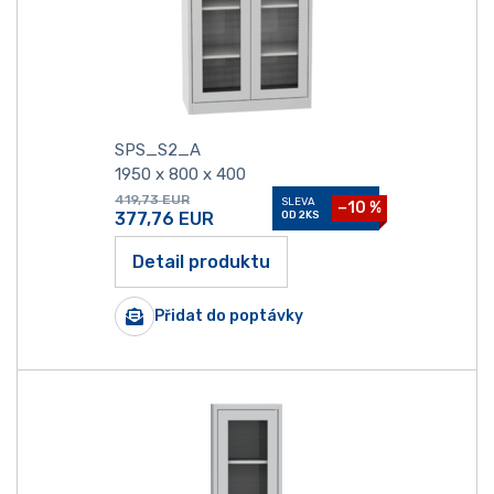
SPS_S2_A
1950 x 800 x 400
419,73
EUR
SLEVA
−10 %
377,76
EUR
OD 2KS
Detail produktu
Přidat do poptávky