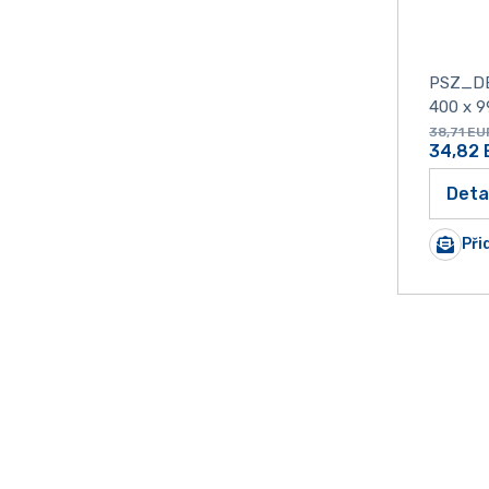
PSZ_D
400 x 9
38,71
EU
34,82
Deta
Při