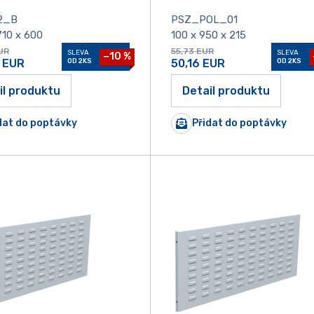
2_B
PSZ_POL_01
710 x 600
100 x 950 x 215
UR
55,73
EUR
SLEVA
SLEVA
−10 %
EUR
OD 2KS
50,16
EUR
OD 2KS
il produktu
Detail produktu
dat do poptávky
Přidat do poptávky