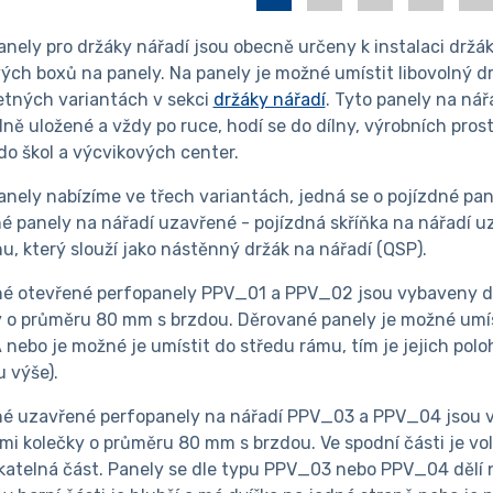
nely pro držáky nářadí jsou obecně určeny k instalaci držá
ých boxů na panely. Na panely je možné umístit libovolný d
etných variantách v sekci
držáky nářadí
.
Tyto panely na nářa
dně uložené a vždy po ruce,
hodí se do dílny, výrobních pros
 do škol a výcvikových center.
anely nabízíme ve třech variantách, jedná se o pojízdné pa
né panely na nářadí uzavřené - pojízdná skříňka na nářadí
u, který slouží jako nástěnný držák na nářadí (QSP).
né otevřené perfopanely PPV_01 a PPV_02 jsou vybaveny 
y o průměru 80 mm s brzdou. Děrované panely je možné umís
 nebo je možné je umístit do středu rámu, tím je jejich pol
 výše).
né uzavřené perfopanely na nářadí PPV_03 a PPV_04 jsou
i kolečky o průměru 80 mm s brzdou. Ve spodní části je voln
atelná část. Panely se dle typu PPV_03 nebo PPV_04 dělí n