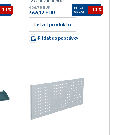
1270 x 710 x 600
406,78
EUR
SLEVA
−10 %
−10 %
366,12
EUR
OD 2KS
Detail produktu
Přidat do poptávky