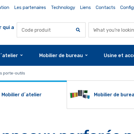
ation
Les partenaires
Technology
Liens
Contacts
Config
r qui a
d´atelier
Mobilier de bureau
Usine et acc
 porte-outils
Mobilier d´atelier
Mobilier de bure