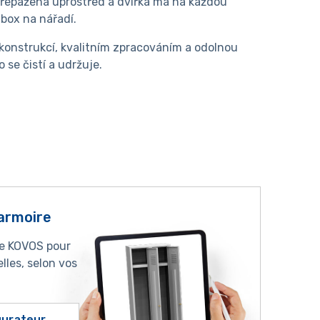
e přepažená uprostřed a dvířka má na každou
box na nářadí.
konstrukcí, kvalitním zpracováním a odolnou
se čistí a udržuje.
armoire
ne KOVOS pour
lles, selon vos
igurateur