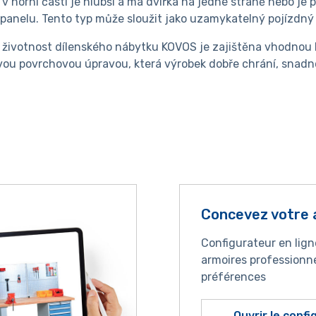
 v horní části je hlubší a má dvířka na jedné straně nebo j
panelu. Tento typ může sloužit jako uzamykatelný pojízdný 
 životnost dílenského nábytku KOVOS je zajištěna vhodnou 
ou povrchovou úpravou, která výrobek dobře chrání, snadno 
Concevez votre 
Configurateur en lig
armoires professionne
préférences
Ouvrir le conf