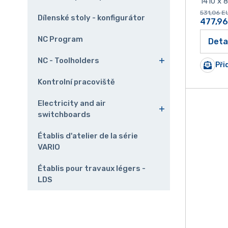
1410 x 
531,06
E
Dílenské stoly - konfigurátor
477,9
NC Program
Deta
NC - Toolholders
Při
Kontrolní pracoviště
Electricity and air
switchboards
Établis d'atelier de la série
VARIO
Établis pour travaux légers -
LDS