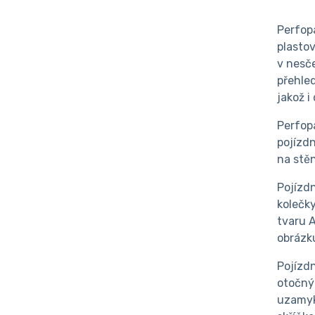
Perfopa
plastov
v nesč
přehle
jakož i
Perfop
pojízd
na stěn
Pojízd
kolečk
tvaru A
obrázku
Pojízd
otočným
uzamyk