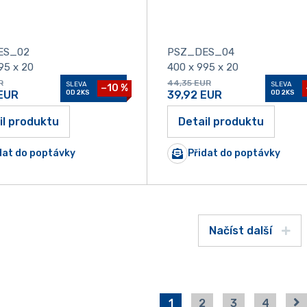
ES_02
PSZ_DES_04
95 x 20
400 x 995 x 20
R
44,35
EUR
SLEVA
SLEVA
−10 %
EUR
OD 2KS
39,92
EUR
OD 2KS
il produktu
Detail produktu
dat do poptávky
Přidat do poptávky
Načíst další
1
2
3
4