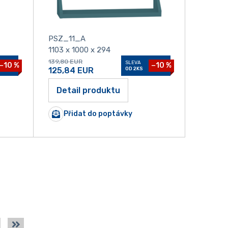
PSZ_11_A
1103 x 1000 x 294
139,80
EUR
SLEVA
−10 %
−10 %
125,84
EUR
OD 2KS
Detail produktu
Přidat do poptávky