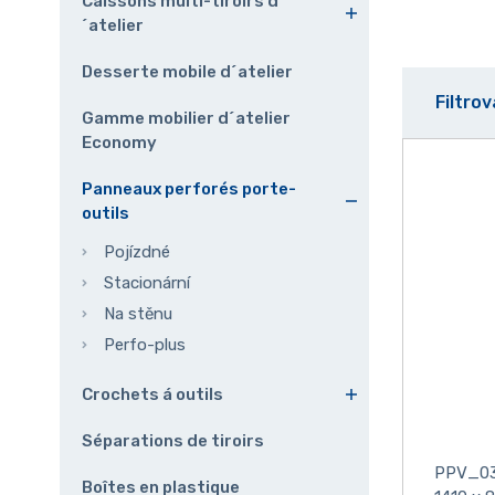
Caissons multi-tiroirs d
´atelier
Desserte mobile d´atelier
Filtro
Gamme mobilier d´atelier
Economy
Panneaux perforés porte-
outils
Pojízdné
Stacionární
Na stěnu
Perfo-plus
Crochets á outils
Séparations de tiroirs
PPV_0
Boîtes en plastique