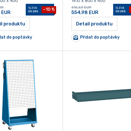
800 x 400
1410 x 800 x 400
UR
616,63
EUR
SLEVA
SLEVA
−10 %
6
EUR
OD 2KS
554,98
EUR
OD 2KS
il produktu
Detail produktu
dat do poptávky
Přidat do poptávky