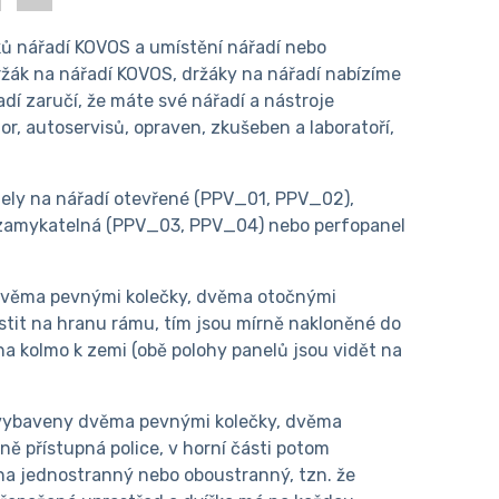
ků nářadí KOVOS a umístění nářadí nebo
ržák na nářadí KOVOS, držáky na nářadí nabízíme
dí zaručí, že máte své nářadí a nástroje
tor, autoservisů, opraven, zkušeben a laboratoří,
nely na nářadí otevřené (PPV_01, PPV_02),
 uzamykatelná (PPV_03, PPV_04) nebo perfopanel
dvěma pevnými kolečky, dvěma otočnými
tit na hranu rámu, tím jsou mírně nakloněné do
oha kolmo k zemi (obě polohy panelů jsou vidět na
 vybaveny dvěma pevnými kolečky, dvěma
ě přístupná police, v horní části potom
a jednostranný nebo oboustranný, tzn. že