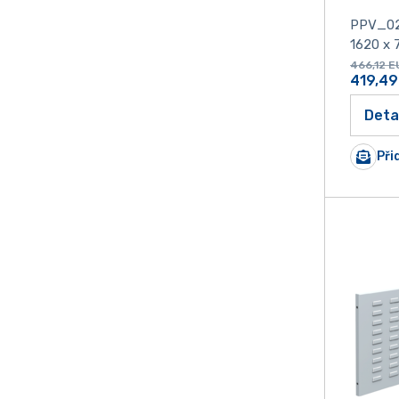
PPV_0
1620 x 
466,12
E
419,49
Deta
Při