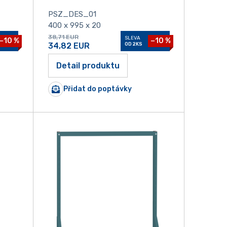
PSZ_DES_01
400 x 995 x 20
38,71
EUR
SLEVA
−10 %
−10 %
34,82
EUR
OD 2KS
Detail produktu
Přidat do poptávky